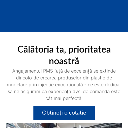
Călătoria ta, prioritatea
noastră
Angajamentul PMS față de excelență se extinde
dincolo de crearea produselor din plastic de
modelare prin injecție excepțională - ne este dedicat
să ne asigurăm că experiența dvs. de comandă este
cât mai perfectă.
Obțineți o cotație