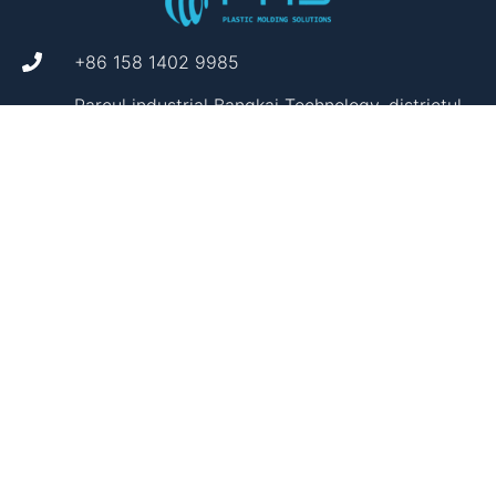
+86 158 1402 9985
Parcul industrial Bangkai Technology, districtul
Guangming, Shenzhen, China
support@plasticmoldingsolutions.com
CAPABILITĂȚI
Personalizare
Dezvoltare de produs
Control de calitate
Scule
Transport & Logistică
Suport de marketing