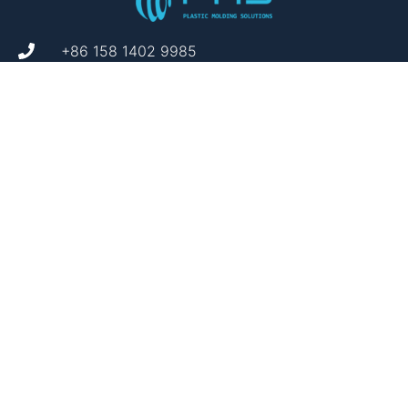
+86 158 1402 9985
Parque Industrial de Tecnologia Bangkai,
Distrito de Guangming, Shenzhen, China
suporte@plasticmoldingsolutions.com
CAPACIDADES
Costumização
Desenvolvimento de Produto
Controle de qualidade
Ferramentas
Envio & Logística
Apoio de marketing