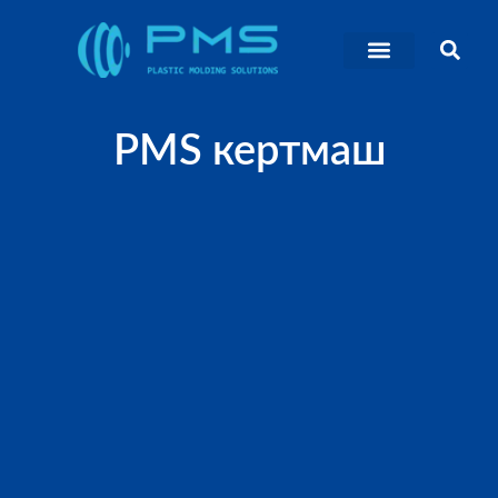
PMS кертмаш