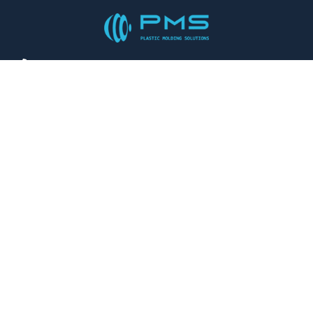
+86 158 1402 9985
Bangkai Technology Industrial Park, Guangming
District, Shenzhen, Sina
support@plasticmoldingsolutions.com
FAHAIZA-MANAO
Customization
Fampandrosoana ny vokatra
Fanaraha-maso kalitao
Fitaovana
Fandefasana & fampitaovana