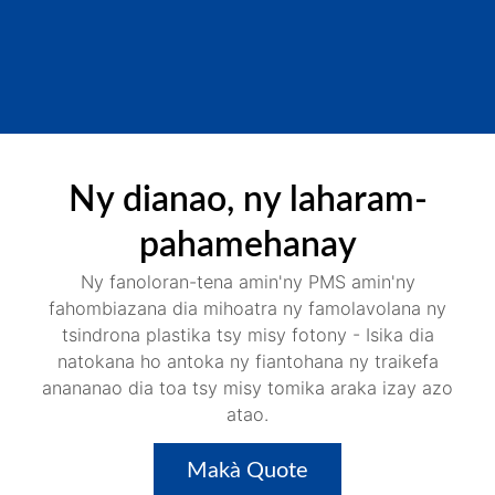
Ny dianao, ny laharam-
pahamehanay
Ny fanoloran-tena amin'ny PMS amin'ny
fahombiazana dia mihoatra ny famolavolana ny
tsindrona plastika tsy misy fotony - Isika dia
natokana ho antoka ny fiantohana ny traikefa
anananao dia toa tsy misy tomika araka izay azo
atao.
Makà Quote