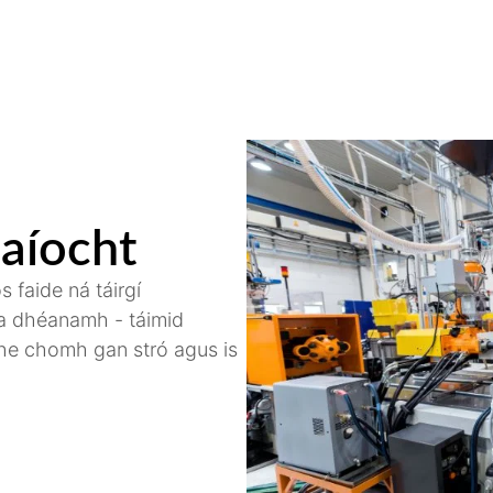
aíocht
faide ná táirgí
 a dhéanamh - táimid
ithe chomh gan stró agus is