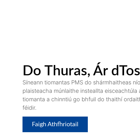
Do Thuras, Ár dTos
Síneann tiomantas PMS do shármhaitheas níos 
plaisteacha múnlaithe insteallta eisceachtúla
tiomanta a chinntiú go bhfuil do thaithí orda
féidir.
Faigh Athfhriotail