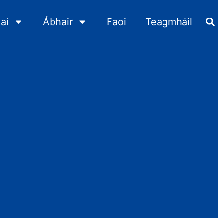
aí
Ábhair
Faoi
Teagmháil