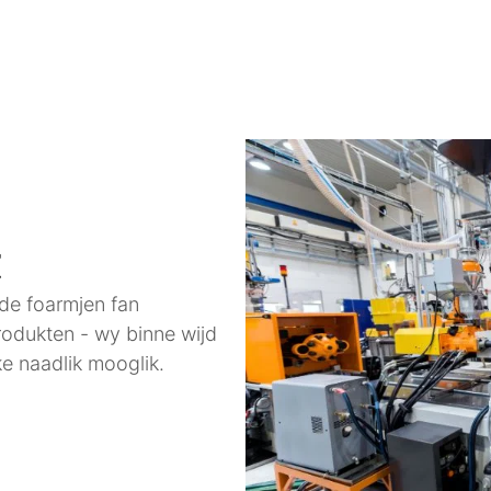
t
 de foarmjen fan
rodukten - wy binne wijd
ke naadlik mooglik.