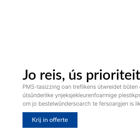
Jo reis, ús prioritei
PMS-tasizzing oan treflikens útwreidet bûten
útsûnderlike ynjeksjekleurenfoarmige plestikp
om jo bestelwûndersoarch te fersoargjen is li
Krij in offerte